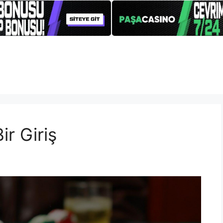
ir Giriş