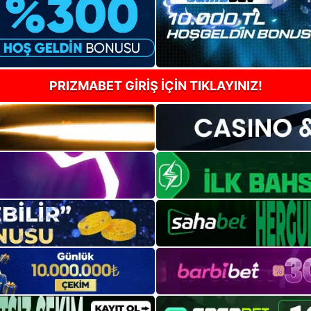
PRIZMABET GİRİŞ İÇİN TIKLAYINIZ!