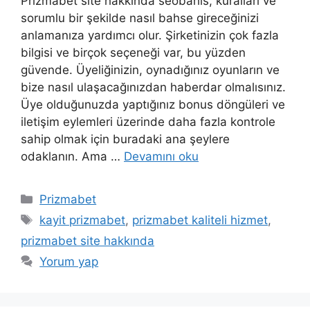
Prizmabet site hakkında seobahis, kuralları ve
sorumlu bir şekilde nasıl bahse gireceğinizi
anlamanıza yardımcı olur. Şirketinizin çok fazla
bilgisi ve birçok seçeneği var, bu yüzden
güvende. Üyeliğinizin, oynadığınız oyunların ve
bize nasıl ulaşacağınızdan haberdar olmalısınız.
Üye olduğunuzda yaptığınız bonus döngüleri ve
iletişim eylemleri üzerinde daha fazla kontrole
sahip olmak için buradaki ana şeylere
odaklanın. Ama …
Devamını oku
Kategoriler
Prizmabet
Etiketler
kayit prizmabet
,
prizmabet kaliteli hizmet
,
prizmabet site hakkında
Yorum yap