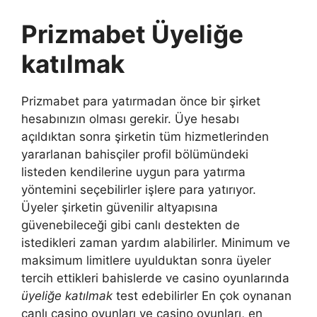
Prizmabet Üyeliğe
katılmak
Prizmabet para yatırmadan önce bir şirket
hesabınızın olması gerekir. Üye hesabı
açıldıktan sonra şirketin tüm hizmetlerinden
yararlanan bahisçiler profil bölümündeki
listeden kendilerine uygun para yatırma
yöntemini seçebilirler işlere para yatırıyor.
Üyeler şirketin güvenilir altyapısına
güvenebileceği gibi canlı destekten de
istedikleri zaman yardım alabilirler. Minimum ve
maksimum limitlere uyulduktan sonra üyeler
tercih ettikleri bahislerde ve casino oyunlarında
üyeliğe katılmak
test edebilirler En çok oynanan
canlı casino oyunları ve casino oyunları, en