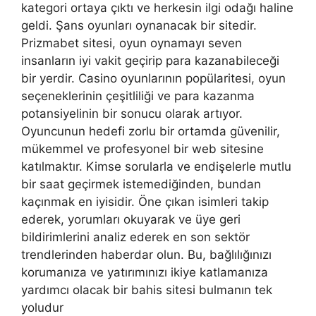
kategori ortaya çıktı ve herkesin ilgi odağı haline
geldi. Şans oyunları oynanacak bir sitedir.
Prizmabet sitesi, oyun oynamayı seven
insanların iyi vakit geçirip para kazanabileceği
bir yerdir. Casino oyunlarının popülaritesi, oyun
seçeneklerinin çeşitliliği ve para kazanma
potansiyelinin bir sonucu olarak artıyor.
Oyuncunun hedefi zorlu bir ortamda güvenilir,
mükemmel ve profesyonel bir web sitesine
katılmaktır. Kimse sorularla ve endişelerle mutlu
bir saat geçirmek istemediğinden, bundan
kaçınmak en iyisidir. Öne çıkan isimleri takip
ederek, yorumları okuyarak ve üye geri
bildirimlerini analiz ederek en son sektör
trendlerinden haberdar olun. Bu, bağlılığınızı
korumanıza ve yatırımınızı ikiye katlamanıza
yardımcı olacak bir bahis sitesi bulmanın tek
yoludur