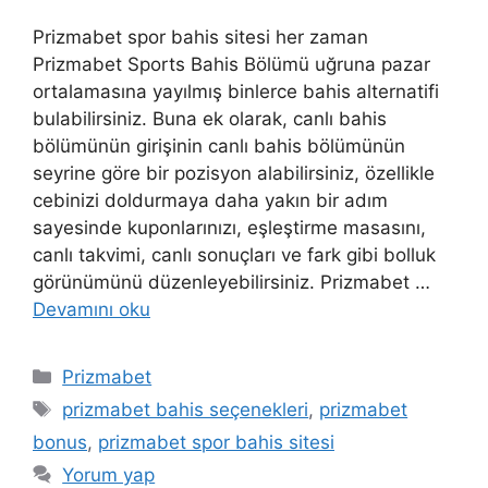
Prizmabet spor bahis sitesi her zaman
Prizmabet Sports Bahis Bölümü uğruna pazar
ortalamasına yayılmış binlerce bahis alternatifi
bulabilirsiniz. Buna ek olarak, canlı bahis
bölümünün girişinin canlı bahis bölümünün
seyrine göre bir pozisyon alabilirsiniz, özellikle
cebinizi doldurmaya daha yakın bir adım
sayesinde kuponlarınızı, eşleştirme masasını,
canlı takvimi, canlı sonuçları ve fark gibi bolluk
görünümünü düzenleyebilirsiniz. Prizmabet …
Devamını oku
Kategoriler
Prizmabet
Etiketler
prizmabet bahis seçenekleri
,
prizmabet
bonus
,
prizmabet spor bahis sitesi
Yorum yap