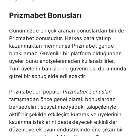
Prizmabet Bonusları
Günümüzde en çok aranan bonuslardan biri de
Prizmabet bonusudur. Herkes para yatırıp
kazanmaktan memnunsa Prizmabet geride
bırakılamaz. Güvenilir bir platform olduğundan
üyeler bunu endişelenmeden kullanabilirler.
Tüm üyelerin bahislerine güvenmesi durumunda
güzel bir sonuç elde edilecektir
Prizmabet en popüler
Prizmabet bonusları
tartışmadan önce genel olarak bonuslardan
bahsedelim. sosyal medyadaki takipçileriyle
aktif bir şekilde etkileşim kurarak ve üyelerinin
kazanma isteklerini destekleyecek etkinlikler
düzenleyerek oyun endüstrisinde öne çıkan bir