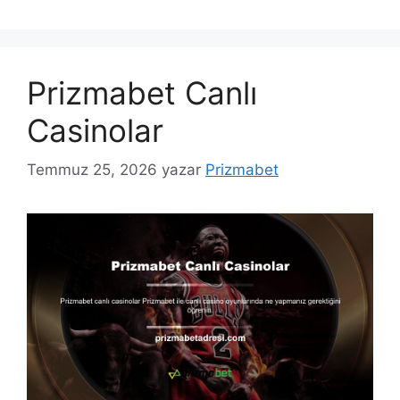
Prizmabet Canlı
Casinolar
Temmuz 25, 2026
yazar
Prizmabet