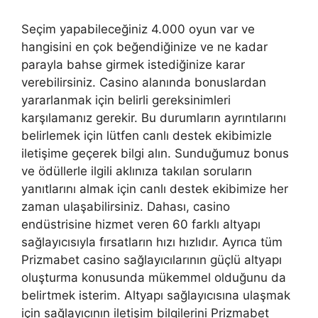
Seçim yapabileceğiniz 4.000 oyun var ve
hangisini en çok beğendiğinize ve ne kadar
parayla bahse girmek istediğinize karar
verebilirsiniz. Casino alanında bonuslardan
yararlanmak için belirli gereksinimleri
karşılamanız gerekir. Bu durumların ayrıntılarını
belirlemek için lütfen canlı destek ekibimizle
iletişime geçerek bilgi alın. Sunduğumuz bonus
ve ödüllerle ilgili aklınıza takılan soruların
yanıtlarını almak için canlı destek ekibimize her
zaman ulaşabilirsiniz. Dahası, casino
endüstrisine hizmet veren 60 farklı altyapı
sağlayıcısıyla fırsatların hızı hızlıdır. Ayrıca tüm
Prizmabet casino sağlayıcılarının güçlü altyapı
oluşturma konusunda mükemmel olduğunu da
belirtmek isterim. Altyapı sağlayıcısına ulaşmak
için sağlayıcının iletişim bilgilerini Prizmabet