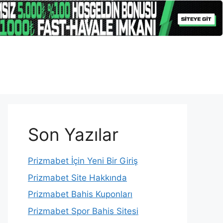
Son Yazılar
Prizmabet İçin Yeni Bir Giriş
Prizmabet Site Hakkında
Prizmabet Bahis Kuponları
Prizmabet Spor Bahis Sitesi