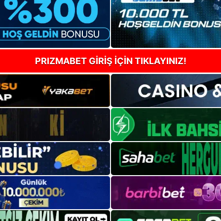
PRIZMABET GİRİŞ İÇİN TIKLAYINIZ!