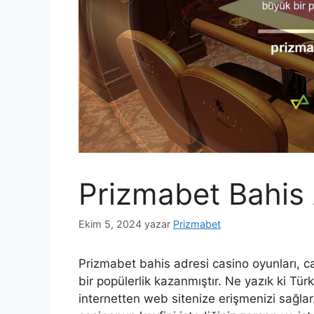
Prizmabet Bahis 
Ekim 5, 2024
yazar
Prizmabet
Prizmabet bahis adresi casino oyunları, 
bir popülerlik kazanmıştır. Ne yazık ki Türk
internetten web sitenize erişmenizi sağla