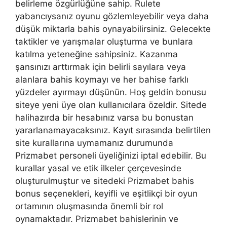
belirleme özgürlüğüne sahip. Rulete
yabancıysanız oyunu gözlemleyebilir veya daha
düşük miktarla bahis oynayabilirsiniz. Gelecekte
taktikler ve yarışmalar oluşturma ve bunlara
katılma yeteneğine sahipsiniz. Kazanma
şansınızı arttırmak için belirli sayılara veya
alanlara bahis koymayı ve her bahise farklı
yüzdeler ayırmayı düşünün. Hoş geldin bonusu
siteye yeni üye olan kullanıcılara özeldir. Sitede
halihazırda bir hesabınız varsa bu bonustan
yararlanamayacaksınız. Kayıt sırasında belirtilen
site kurallarına uymamanız durumunda
Prizmabet personeli üyeliğinizi iptal edebilir. Bu
kurallar yasal ve etik ilkeler çerçevesinde
oluşturulmuştur ve sitedeki Prizmabet bahis
bonus seçenekleri, keyifli ve eşitlikçi bir oyun
ortamının oluşmasında önemli bir rol
oynamaktadır. Prizmabet bahislerinin ve