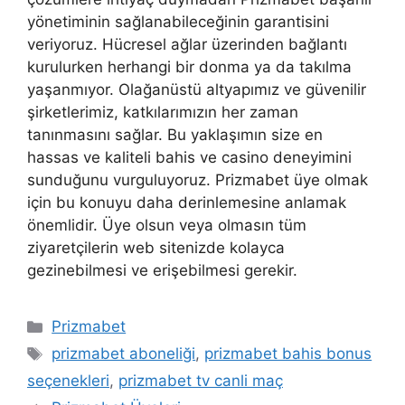
yönetiminin sağlanabileceğinin garantisini
veriyoruz. Hücresel ağlar üzerinden bağlantı
kurulurken herhangi bir donma ya da takılma
yaşanmıyor. Olağanüstü altyapımız ve güvenilir
şirketlerimiz, katkılarımızın her zaman
tanınmasını sağlar. Bu yaklaşımın size en
hassas ve kaliteli bahis ve casino deneyimini
sunduğunu vurguluyoruz. Prizmabet üye olmak
için bu konuyu daha derinlemesine anlamak
önemlidir. Üye olsun veya olmasın tüm
ziyaretçilerin web sitenizde kolayca
gezinebilmesi ve erişebilmesi gerekir.
Kategoriler
Prizmabet
Etiketler
prizmabet aboneliği
,
prizmabet bahis bonus
seçenekleri
,
prizmabet tv canli maç