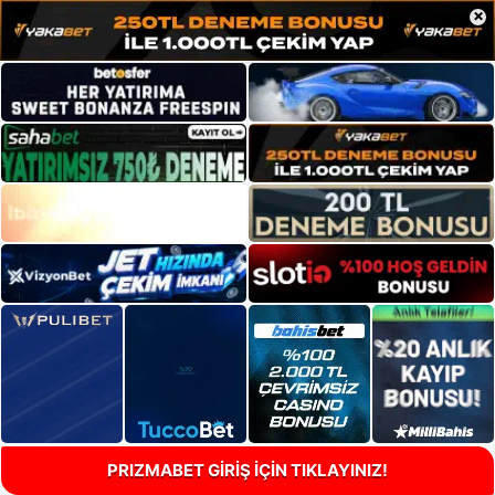
×
PRIZMABET GİRİŞ İÇİN TIKLAYINIZ!