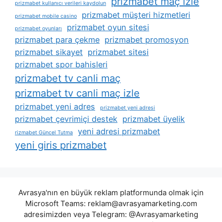
prizmabet maç izle
prizmabet kullanıcı verileri kaydolun
prizmabet müşteri hizmetleri
prizmabet mobile casino
prizmabet oyun sitesi
prizmabet oyunları
prizmabet para çekme
prizmabet promosyon
prizmabet sikayet
prizmabet sitesi
prizmabet spor bahisleri
prizmabet tv canli maç
prizmabet tv canli maç izle
prizmabet yeni adres
prizmabet yeni adresi
prizmabet çevrimiçi destek
prizmabet üyelik
yeni adresi prizmabet
rizmabet Güncel Tutma
yeni giris prizmabet
Avrasya'nın en büyük reklam platformunda olmak için
Microsoft Teams:
reklam@avrasyamarketing.com
adresimizden veya Telegram: @Avrasyamarketing