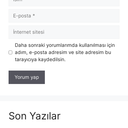
E-
posta
İnternet
sitesi
Daha sonraki yorumlarımda kullanılması için
adım, e-posta adresim ve site adresim bu
tarayıcıya kaydedilsin.
Son Yazılar