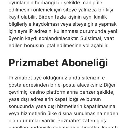
oyunlarının herhangi bir şekilde manipüle
edilmesini önlemek için siteye yalnızca bir kişi
kayıt olabilir. Birden fazla kişinin aynı kimlik
bilgileriyle kaydolması veya siteye giriş yapmak
için aynı IP adresini kullanması durumunda yeni
üyenin kaydı sonlandırılacaktır. Suistimal, vaat
edilen bonusun iptal edilmesine yol açabilir.
Prizmabet Aboneliği
Prizmabet üye olduğunuz anda sitenizin e-
posta adresinden bir e-posta alacaksınız.Diğer
çevrimiçi casino platformlarına benzer şekilde,
yasa dışı adreslerin kapatıldığı ve bunun
sonucunda yasa dışı hizmetlerin kapatılmasına
veya hizmetlerin ülke dışına sunulmasına neden
olan durumlar vardır. Prizmabet zaten giriş
engelleri nedeniyle sahaya yeni fırsatları kapattı