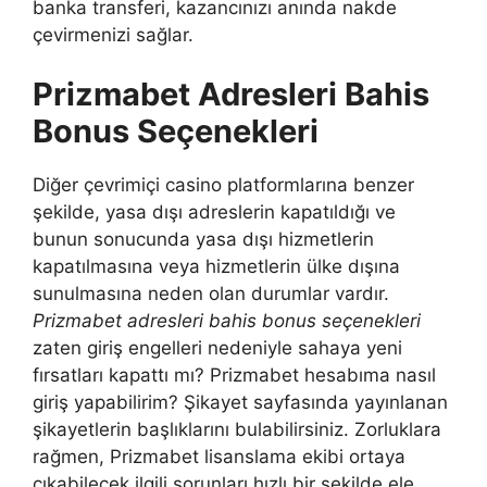
banka transferi, kazancınızı anında nakde
çevirmenizi sağlar.
Prizmabet Adresleri Bahis
Bonus Seçenekleri
Diğer çevrimiçi casino platformlarına benzer
şekilde, yasa dışı adreslerin kapatıldığı ve
bunun sonucunda yasa dışı hizmetlerin
kapatılmasına veya hizmetlerin ülke dışına
sunulmasına neden olan durumlar vardır.
Prizmabet adresleri bahis bonus seçenekleri
zaten giriş engelleri nedeniyle sahaya yeni
fırsatları kapattı mı? Prizmabet hesabıma nasıl
giriş yapabilirim? Şikayet sayfasında yayınlanan
şikayetlerin başlıklarını bulabilirsiniz. Zorluklara
rağmen, Prizmabet lisanslama ekibi ortaya
çıkabilecek ilgili sorunları hızlı bir şekilde ele