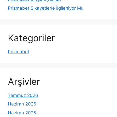
Prizmabet Şikayetlerle İlgileniyor Mu
Kategoriler
Prizmabet
Arşivler
Temmuz 2026
Haziran 2026
Haziran 2025