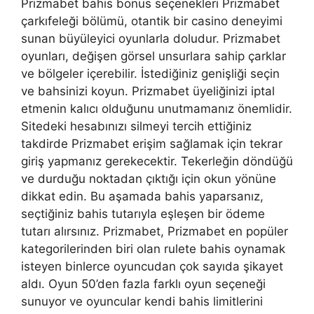
Prizmabet bahis bonus seçenekleri Prizmabet
çarkıfeleği bölümü, otantik bir casino deneyimi
sunan büyüleyici oyunlarla doludur. Prizmabet
oyunları, değişen görsel unsurlara sahip çarklar
ve bölgeler içerebilir. İstediğiniz genişliği seçin
ve bahsinizi koyun. Prizmabet üyeliğinizi iptal
etmenin kalıcı olduğunu unutmamanız önemlidir.
Sitedeki hesabınızı silmeyi tercih ettiğiniz
takdirde Prizmabet erişim sağlamak için tekrar
giriş yapmanız gerekecektir. Tekerleğin döndüğü
ve durduğu noktadan çıktığı için okun yönüne
dikkat edin. Bu aşamada bahis yaparsanız,
seçtiğiniz bahis tutarıyla eşleşen bir ödeme
tutarı alırsınız. Prizmabet, Prizmabet en popüler
kategorilerinden biri olan rulete bahis oynamak
isteyen binlerce oyuncudan çok sayıda şikayet
aldı. Oyun 50’den fazla farklı oyun seçeneği
sunuyor ve oyuncular kendi bahis limitlerini