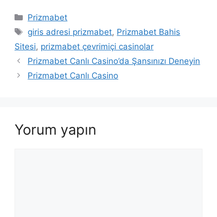
Kategoriler
Prizmabet
Etiketler
giris adresi prizmabet
,
Prizmabet Bahis
Sitesi
,
prizmabet çevrimiçi casinolar
Prizmabet Canlı Casino’da Şansınızı Deneyin
Prizmabet Canlı Casino
Yorum yapın
Yorum