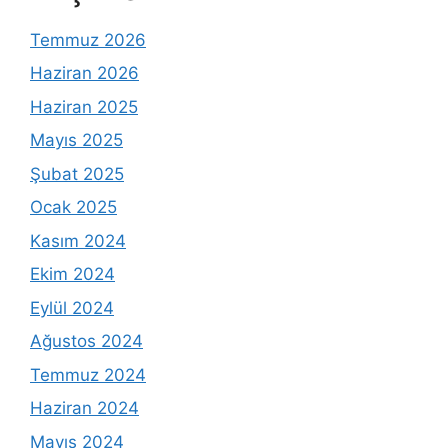
Temmuz 2026
Haziran 2026
Haziran 2025
Mayıs 2025
Şubat 2025
Ocak 2025
Kasım 2024
Ekim 2024
Eylül 2024
Ağustos 2024
Temmuz 2024
Haziran 2024
Mayıs 2024