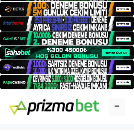
İçeriğe
atla
Menü