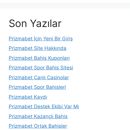
Son Yazılar
Prizmabet İçin Yeni Bir Giriş
Prizmabet Site Hakkında
Prizmabet Bahis Kuponları
Prizmabet Spor Bahis Sitesi
Prizmabet Canlı Casinolar
Prizmabet Spor Bahisleri
Prizmabet Kaydı
Prizmabet Destek Ekibi Var Mı
Prizmabet Kazançlı Bahis
Prizmabet Ortak Bahisler