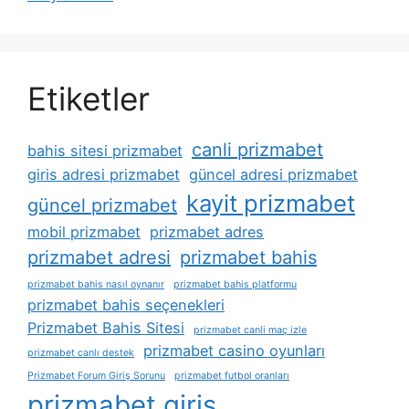
Etiketler
canli prizmabet
bahis sitesi prizmabet
giris adresi prizmabet
güncel adresi prizmabet
kayit prizmabet
güncel prizmabet
mobil prizmabet
prizmabet adres
prizmabet adresi
prizmabet bahis
prizmabet bahis nasıl oynanır
prizmabet bahis platformu
prizmabet bahis seçenekleri
Prizmabet Bahis Sitesi
prizmabet canli maç izle
prizmabet casino oyunları
prizmabet canlı destek
Prizmabet Forum Giriş Sorunu
prizmabet futbol oranları
prizmabet giris