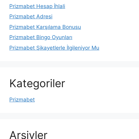
Prizmabet Hesap İhlali
Prizmabet Adresi
Prizmabet Karşılama Bonusu
Prizmabet Bingo Oyunları
Prizmabet Şikayetlerle İlgileniyor Mu
Kategoriler
Prizmabet
Arşivler