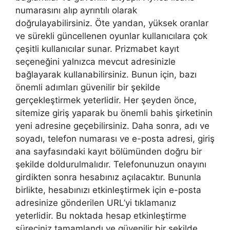
numarasını alıp ayrıntılı olarak
doğrulayabilirsiniz. Öte yandan, yüksek oranlar
ve sürekli güncellenen oyunlar kullanıcılara çok
çeşitli kullanıcılar sunar. Prizmabet kayıt
seçeneğini yalnızca mevcut adresinizle
bağlayarak kullanabilirsiniz. Bunun için, bazı
önemli adımları güvenilir bir şekilde
gerçekleştirmek yeterlidir. Her şeyden önce,
sitemize giriş yaparak bu önemli bahis şirketinin
yeni adresine geçebilirsiniz. Daha sonra, adı ve
soyadı, telefon numarası ve e-posta adresi, giriş
ana sayfasındaki kayıt bölümünden doğru bir
şekilde doldurulmalıdır. Telefonunuzun onayını
girdikten sonra hesabınız açılacaktır. Bununla
birlikte, hesabınızı etkinleştirmek için e-posta
adresinize gönderilen URL’yi tıklamanız
yeterlidir. Bu noktada hesap etkinleştirme
süreciniz tamamlandı ve güvenilir bir şekilde