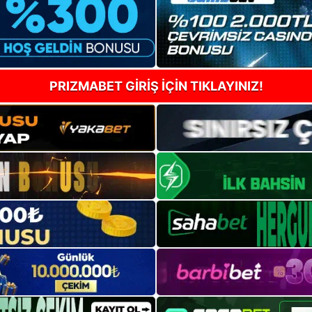
PRIZMABET GİRİŞ İÇİN TIKLAYINIZ!