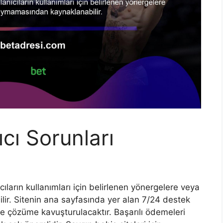
cı Sorunları
cıların kullanımları için belirlenen yönergelere veya
ir. Sitenin ana sayfasında yer alan 7/24 destek
de çözüme kavuşturulacaktır. Başarılı ödemeleri