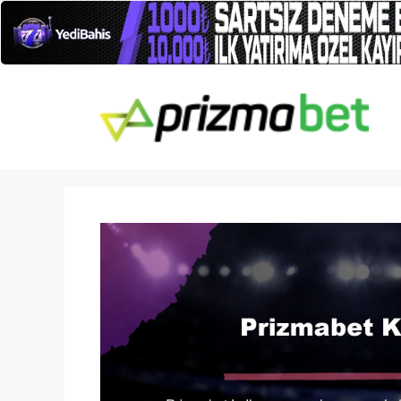
İçeriğe
atla