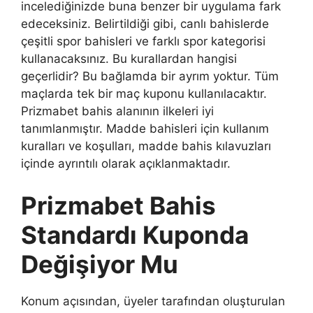
incelediğinizde buna benzer bir uygulama fark
edeceksiniz. Belirtildiği gibi, canlı bahislerde
çeşitli spor bahisleri ve farklı spor kategorisi
kullanacaksınız. Bu kurallardan hangisi
geçerlidir? Bu bağlamda bir ayrım yoktur. Tüm
maçlarda tek bir maç kuponu kullanılacaktır.
Prizmabet bahis alanının ilkeleri iyi
tanımlanmıştır. Madde bahisleri için kullanım
kuralları ve koşulları, madde bahis kılavuzları
içinde ayrıntılı olarak açıklanmaktadır.
Prizmabet Bahis
Standardı Kuponda
Değişiyor Mu
Konum açısından, üyeler tarafından oluşturulan