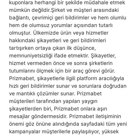
kuponlara herhangi bir şekilde müdahale etmek
mümkün değildir.Şirket ve müşteri arasındaki
bağlantı, çevrimiçi geri bildirimler ve hem olumlu
hem de olumsuz yorumlar açısından tutarlı
olmuştur. Ülkemizde ürün veya hizmetler
hakkındaki şikayetleri ve geri bildirimleri
tartışırken ortaya çıkan ilk düşünce,
memnuniyetsizliği ifade etmektir. Şikayetler,
hizmet vermeden önce ve sonra şirketlerin
tutumlarını ölçmek için bir araç görevi görür.
Prizmabet, şikayetlerle ilgili platform aracılığıyla
hızlı geri bildirimler sunar ve sorunlara doğrudan
ve mantıklı çözümler sunar. Prizmabet
müşterileri tarafından yapılan yaygın
şikayetlerden biri, Prizmabet onlara aşırı
mesajlar göndermesidir. Prizmabet iletişiminin
önemi göz önüne alındığında sayfadaki tüm yeni
kampanyalar müşterilerle paylaşılıyor, yüksek