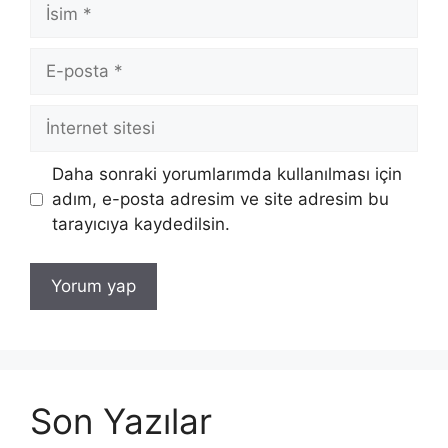
İsim
E-
posta
İnternet
sitesi
Daha sonraki yorumlarımda kullanılması için
adım, e-posta adresim ve site adresim bu
tarayıcıya kaydedilsin.
Son Yazılar