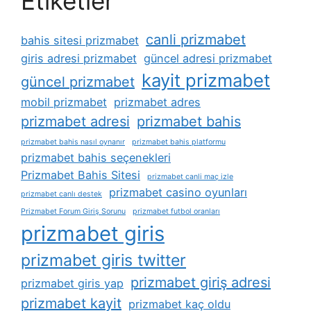
Etiketler
canli prizmabet
bahis sitesi prizmabet
giris adresi prizmabet
güncel adresi prizmabet
kayit prizmabet
güncel prizmabet
mobil prizmabet
prizmabet adres
prizmabet adresi
prizmabet bahis
prizmabet bahis nasıl oynanır
prizmabet bahis platformu
prizmabet bahis seçenekleri
Prizmabet Bahis Sitesi
prizmabet canli maç izle
prizmabet casino oyunları
prizmabet canlı destek
Prizmabet Forum Giriş Sorunu
prizmabet futbol oranları
prizmabet giris
prizmabet giris twitter
prizmabet giriş adresi
prizmabet giris yap
prizmabet kayit
prizmabet kaç oldu