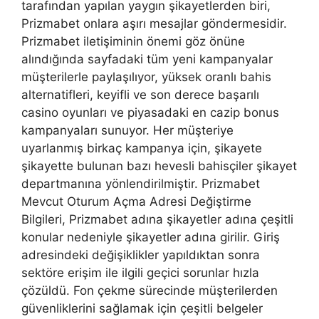
tarafından yapılan yaygın şikayetlerden biri,
Prizmabet onlara aşırı mesajlar göndermesidir.
Prizmabet iletişiminin önemi göz önüne
alındığında sayfadaki tüm yeni kampanyalar
müşterilerle paylaşılıyor, yüksek oranlı bahis
alternatifleri, keyifli ve son derece başarılı
casino oyunları ve piyasadaki en cazip bonus
kampanyaları sunuyor. Her müşteriye
uyarlanmış birkaç kampanya için, şikayete
şikayette bulunan bazı hevesli bahisçiler şikayet
departmanına yönlendirilmiştir. Prizmabet
Mevcut Oturum Açma Adresi Değiştirme
Bilgileri, Prizmabet adına şikayetler adına çeşitli
konular nedeniyle şikayetler adına girilir. Giriş
adresindeki değişiklikler yapıldıktan sonra
sektöre erişim ile ilgili geçici sorunlar hızla
çözüldü. Fon çekme sürecinde müşterilerden
güvenliklerini sağlamak için çeşitli belgeler