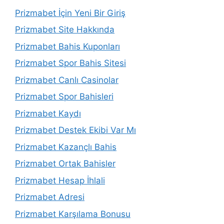
Prizmabet İçin Yeni Bir Giriş
Prizmabet Site Hakkında
Prizmabet Bahis Kuponları
Prizmabet Spor Bahis Sitesi
Prizmabet Canlı Casinolar
Prizmabet Spor Bahisleri
Prizmabet Kaydı
Prizmabet Destek Ekibi Var Mı
Prizmabet Kazançlı Bahis
Prizmabet Ortak Bahisler
Prizmabet Hesap İhlali
Prizmabet Adresi
Prizmabet Karşılama Bonusu