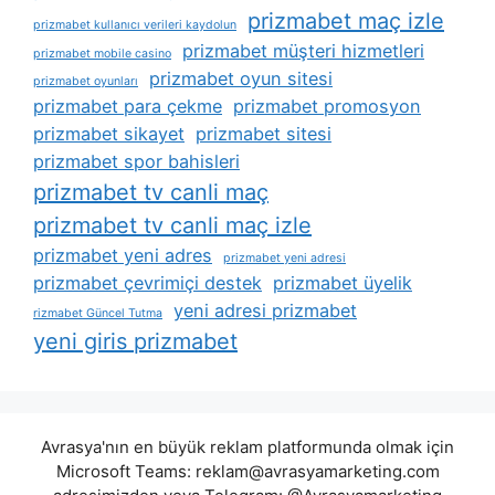
prizmabet maç izle
prizmabet kullanıcı verileri kaydolun
prizmabet müşteri hizmetleri
prizmabet mobile casino
prizmabet oyun sitesi
prizmabet oyunları
prizmabet para çekme
prizmabet promosyon
prizmabet sikayet
prizmabet sitesi
prizmabet spor bahisleri
prizmabet tv canli maç
prizmabet tv canli maç izle
prizmabet yeni adres
prizmabet yeni adresi
prizmabet çevrimiçi destek
prizmabet üyelik
yeni adresi prizmabet
rizmabet Güncel Tutma
yeni giris prizmabet
Avrasya'nın en büyük reklam platformunda olmak için
Microsoft Teams:
reklam@avrasyamarketing.com