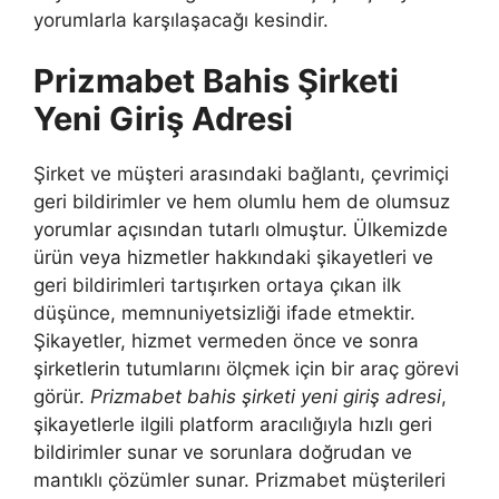
yorumlarla karşılaşacağı kesindir.
Prizmabet Bahis Şirketi
Yeni Giriş Adresi
Şirket ve müşteri arasındaki bağlantı, çevrimiçi
geri bildirimler ve hem olumlu hem de olumsuz
yorumlar açısından tutarlı olmuştur. Ülkemizde
ürün veya hizmetler hakkındaki şikayetleri ve
geri bildirimleri tartışırken ortaya çıkan ilk
düşünce, memnuniyetsizliği ifade etmektir.
Şikayetler, hizmet vermeden önce ve sonra
şirketlerin tutumlarını ölçmek için bir araç görevi
görür.
Prizmabet bahis şirketi yeni giriş adresi
,
şikayetlerle ilgili platform aracılığıyla hızlı geri
bildirimler sunar ve sorunlara doğrudan ve
mantıklı çözümler sunar. Prizmabet müşterileri