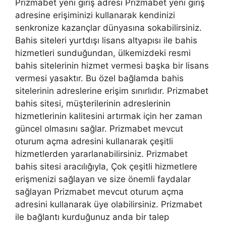
Prizmabet yeni giriş adresi Prizmabet yeni giriş
adresine erişiminizi kullanarak kendinizi
senkronize kazançlar dünyasına sokabilirsiniz.
Bahis siteleri yurtdışı lisans altyapısı ile bahis
hizmetleri sunduğundan, ülkemizdeki resmi
bahis sitelerinin hizmet vermesi başka bir lisans
vermesi yasaktır. Bu özel bağlamda bahis
sitelerinin adreslerine erişim sınırlıdır. Prizmabet
bahis sitesi, müşterilerinin adreslerinin
hizmetlerinin kalitesini artırmak için her zaman
güncel olmasını sağlar. Prizmabet mevcut
oturum açma adresini kullanarak çeşitli
hizmetlerden yararlanabilirsiniz. Prizmabet
bahis sitesi aracılığıyla, Çok çeşitli hizmetlere
erişmenizi sağlayan ve size önemli faydalar
sağlayan Prizmabet mevcut oturum açma
adresini kullanarak üye olabilirsiniz. Prizmabet
ile bağlantı kurduğunuz anda bir talep