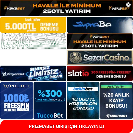
×
PRIZMABET GİRİŞ İÇİN TIKLAYINIZ!