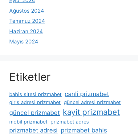
Eylül 2024
Ağustos 2024
Temmuz 2024
Haziran 2024
Mayıs 2024
Etiketler
canli prizmabet
bahis sitesi prizmabet
giris adresi prizmabet
güncel adresi prizmabet
kayit prizmabet
güncel prizmabet
mobil prizmabet
prizmabet adres
prizmabet adresi
prizmabet bahis