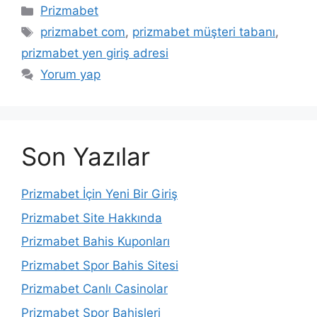
Kategoriler
Prizmabet
Etiketler
prizmabet com
,
prizmabet müşteri tabanı
,
prizmabet yen giriş adresi
Yorum yap
Son Yazılar
Prizmabet İçin Yeni Bir Giriş
Prizmabet Site Hakkında
Prizmabet Bahis Kuponları
Prizmabet Spor Bahis Sitesi
Prizmabet Canlı Casinolar
Prizmabet Spor Bahisleri