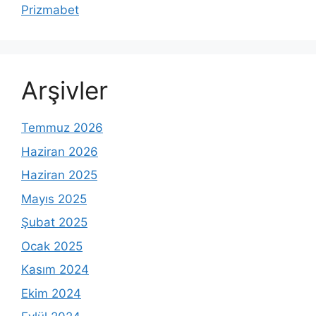
Prizmabet
Arşivler
Temmuz 2026
Haziran 2026
Haziran 2025
Mayıs 2025
Şubat 2025
Ocak 2025
Kasım 2024
Ekim 2024