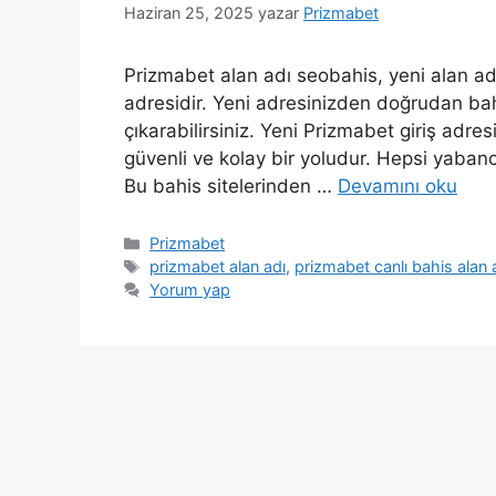
Haziran 25, 2025
yazar
Prizmabet
Prizmabet alan adı seobahis, yeni alan adı 
adresidir. Yeni adresinizden doğrudan bahi
çıkarabilirsiniz. Yeni Prizmabet giriş adre
güvenli ve kolay bir yoludur. Hepsi yabanc
Bu bahis sitelerinden …
Devamını oku
Kategoriler
Prizmabet
Etiketler
prizmabet alan adı
,
prizmabet canlı bahis alan 
Yorum yap