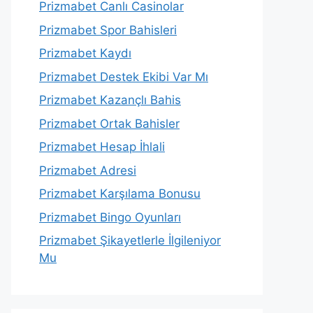
Prizmabet Canlı Casinolar
Prizmabet Spor Bahisleri
Prizmabet Kaydı
Prizmabet Destek Ekibi Var Mı
Prizmabet Kazançlı Bahis
Prizmabet Ortak Bahisler
Prizmabet Hesap İhlali
Prizmabet Adresi
Prizmabet Karşılama Bonusu
Prizmabet Bingo Oyunları
Prizmabet Şikayetlerle İlgileniyor
Mu