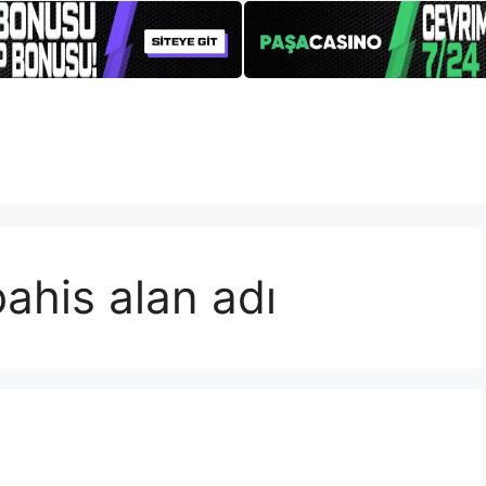
ahis alan adı