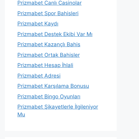
Prizmabet Canlı Casinolar
Prizmabet Spor Bahisleri
Prizmabet Kaydı
Prizmabet Destek Ekibi Var Mı
Prizmabet Kazançlı Bahis
Prizmabet Ortak Bahisler
Prizmabet Hesap İhlali
Prizmabet Adresi
Prizmabet Karşılama Bonusu
Prizmabet Bingo Oyunları
Prizmabet Şikayetlerle İlgileniyor
Mu