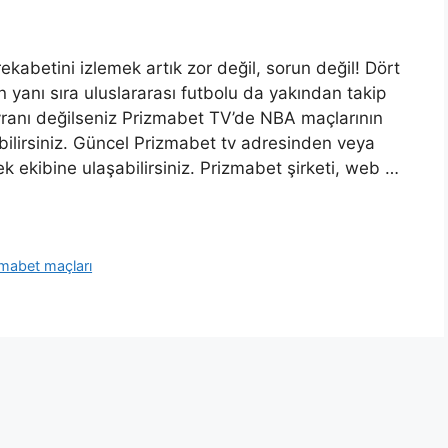
rekabetini izlemek artık zor değil, sorun değil! Dört
n yanı sıra uluslararası futbolu da yakından takip
ayranı değilseniz Prizmabet TV’de NBA maçlarının
rabilirsiniz. Güncel Prizmabet tv adresinden veya
 ekibine ulaşabilirsiniz. Prizmabet şirketi, web …
zmabet maçları