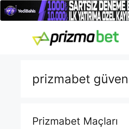
İçeriğe
atla
prizmabet güveni
Prizmabet Maçları