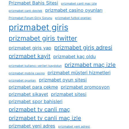
Prizmabet Bahis Sitesi
prizmabet canli maç izle
prizmabet casino oyunları
prizmabet canlı destek
Prizmabet Forum Giriş Sorunu
prizmabet futbol oranları
prizmabet giris
prizmabet giris twitter
prizmabet giriş adresi
prizmabet giris yap
prizmabet kayit
prizmabet kaç oldu
prizmabet maç izle
prizmabet kullanıcı verileri kaydolun
prizmabet müşteri hizmetleri
prizmabet mobile casino
prizmabet oyun sitesi
prizmabet oyunları
prizmabet para çekme
prizmabet promosyon
prizmabet sikayet
prizmabet sitesi
prizmabet spor bahisleri
prizmabet tv canli maç
prizmabet tv canli maç izle
prizmabet yeni adres
prizmabet yeni adresi