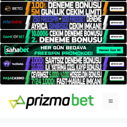
İçeriğe
atla
Menü