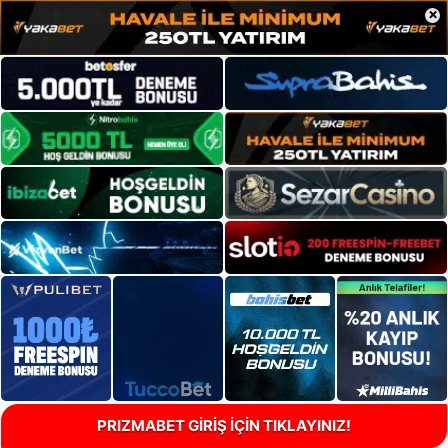
×
PRIZMABET GİRİŞ İÇİN TIKLAYINIZ!